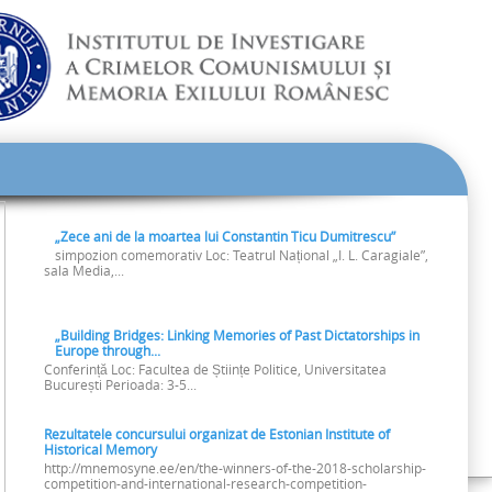
„Zece ani de la moartea lui Constantin Ticu Dumitrescu”
simpozion comemorativ Loc: Teatrul Național „I. L. Caragiale”,
sala Media,...
„Building Bridges: Linking Memories of Past Dictatorships in
Europe through...
Conferință Loc: Facultea de Științe Politice, Universitatea
București Perioada: 3-5...
Rezultatele concursului organizat de Estonian Institute of
Historical Memory
http://mnemosyne.ee/en/the-winners-of-the-2018-scholarship-
competition-and-international-research-competition-